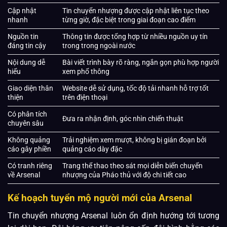
Cập nhật
Tin chuyển nhượng được cập nhật liên tục theo
nhanh
từng giờ, đặc biệt trong giai đoạn cao điểm
Nguồn tin
Thông tin được tổng hợp từ nhiều nguồn uy tín
đáng tin cậy
trong trong ngoài nước
Nội dung dễ
Bài viết trình bày rõ ràng, ngắn gọn phù hợp người
hiểu
xem phổ thông
Giao diện thân
Website dễ sử dụng, tốc độ tải nhanh hỗ trợ tốt
thiện
trên điện thoại
Có phân tích
Đưa ra nhận định, góc nhìn chiến thuật
chuyên sâu
Không quảng
Trải nghiệm xem mượt, không bị gián đoạn bởi
cáo gây phiền
quảng cáo dày đặc
Có tranh riêng
Trang thể thao theo sát mọi diễn biến chuyển
về Arsenal
nhượng của Pháo thủ với độ chi tiết cao
Kế hoạch tuyển mộ người mới của Arsenal
Tin chuyển nhượng Arsenal luôn ổn định hướng tới tương