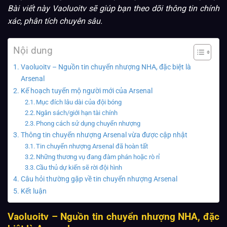
Bài viết này Vaoluoitv sẽ giúp bạn theo dõi thông tin chính
xác, phân tích chuyên sâu.
Nội dung
Vaoluoitv – Nguồn tin chuyển nhượng NHA, đặc biệt là
Arsenal
Kế hoạch tuyển mộ người mới của Arsenal
Mục đích lâu dài của đội bóng
Ngân sách/giới hạn tài chính
Phong cách sử dụng chuyển nhượng
Thông tin chuyển nhượng Arsenal vừa được cập nhật
Tin chuyển nhượng Arsenal đã hoàn tất
Những thương vụ đang đàm phán hoặc rò rỉ
Cầu thủ dự kiến sẽ rời đội hình
Câu hỏi thường gặp về tin chuyển nhượng Arsenal
Kết luận
Vaoluoitv – Nguồn tin chuyển nhượng NHA, đặc