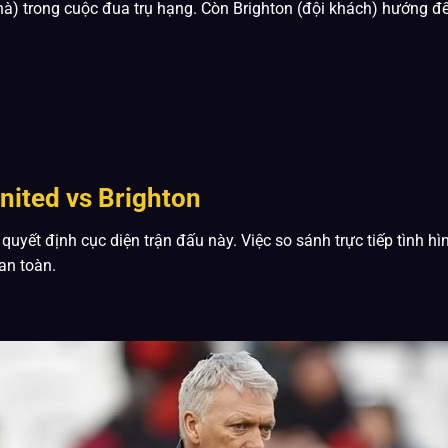
hà) trong cuộc đua trụ hạng. Còn Brighton (đội khách) hướng đ
ited vs Brighton
quyết định cục diện trận đấu này. Việc so sánh trực tiếp tình hìn
an toàn.