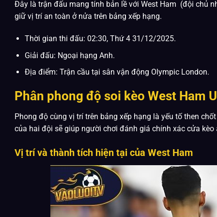
Đây là trận đấu mang tính bản lề với West Ham (đội chủ n
giữ vị trí an toàn ở nửa trên bảng xếp hạng.
Thời gian thi đấu: 02:30, Thứ 4 31/12/2025.
Giải đấu: Ngoại hạng Anh.
Địa điểm: Trận cầu tại sân vận động Olympic London.
Phân phong độ soi kèo West Ham Un
Phong độ cùng vị trí trên bảng xếp hạng là yếu tố then chốt 
của hai đội sẽ giúp người chơi đánh giá chính xác cửa kèo 
Vị trí và thành tích hiện tại của West Ham