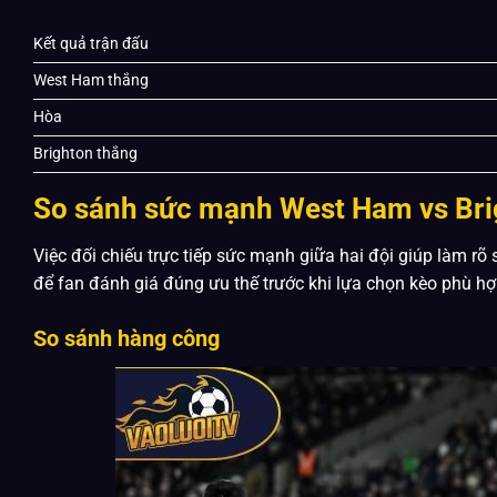
Kết quả trận đấu
West Ham thắng
Hòa
Brighton thắng
So sánh sức mạnh West Ham vs Bri
Việc đối chiếu trực tiếp sức mạnh giữa hai đội giúp làm rõ 
để fan đánh giá đúng ưu thế trước khi lựa chọn kèo phù hợ
So sánh hàng công