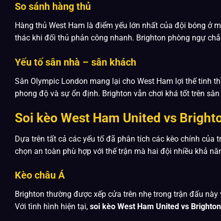
So sánh hàng thủ
Hàng thủ West Ham là điểm yếu lớn nhất của đội bóng ở mù
thác khi đối thủ phản công nhanh. Brighton phòng ngự chắc 
Yếu tố sân nhà – sân khách
Sân Olympic London mang lại cho West Ham lợi thế tinh thầ
phong độ và sự ổn định. Brighton vẫn chơi khá tốt trên sân 
Soi kèo West Ham United vs Brighto
Dựa trên tất cả các yếu tố đã phân tích các kèo chính của 
chọn an toàn phù hợp với thế trận mà hai đội nhiều khả năng
Kèo châu Á
Brighton thường được xếp cửa trên nhẹ trong trận đấu này
Với tình hình hiện tại,
soi kèo West Ham United vs Brighto