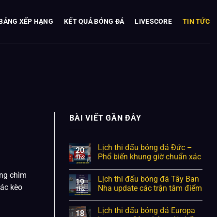
BẢNG XẾP HẠNG
KẾT QUẢ BÓNG ĐÁ
LIVESCORE
TIN TỨC
BÀI VIẾT GẦN ĐÂY
Lịch thi đấu bóng đá Đức –
20
Phổ biến khung giờ chuẩn xác
Th2
ang chìm
Lịch thi đấu bóng đá Tây Ban
19
các kèo
Nha update các trận tâm điểm
Th2
Lịch thi đấu bóng đá Europa
18