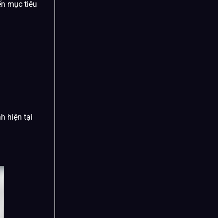
ến mục tiêu
h hiện tại