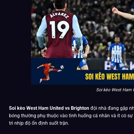
Soi kèo West Ham U
Soi kèo West Ham United vs Brighton
đội nhà đang gặp nhi
bóng thường phụ thuộc vào tình huống cá nhân và ít có sự 
trì nhịp độ ổn định suốt trận.