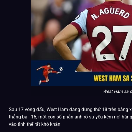
West Ham sa sú
Sau 17 vòng đấu, West Ham đang đứng thứ 18 trên bảng xế
thắng bại -16, một con số phản ánh rõ sự yếu kém nơi hàng 
vào tình thế rất khó khăn.