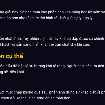
a giải này. Số bàn thua cao phản ánh khả năng bọc lót kém và 
chắn hơn nhờ tổ chức đội hình tốt, biết giữ cự ly hợp lý.
n nhất định. Tuy nhiên , lợi thế này khó bù đắp được sự chênh 
khách và sẵn sàng triển khai thế trận chặt chẽ khi cần.
n cụ thể
trận đấu đã bộc lộ xu hướng khá rõ ràng. Người chơi nên ưu tiê
 sẽ triển khai.
 với mức chấp không quá sâu, phản ánh đúng sự khác biệt về p
n
chọn đội khách là phương án an toàn hơn.