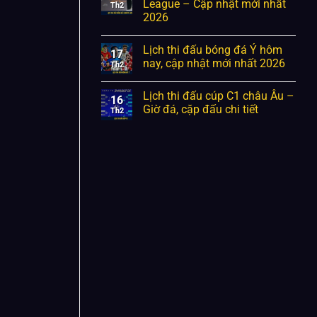
League – Cập nhật mới nhất
Th2
2026
Lịch thi đấu bóng đá Ý hôm
17
nay, cập nhật mới nhất 2026
Th2
Lịch thi đấu cúp C1 châu Âu –
16
Giờ đá, cặp đấu chi tiết
Th2