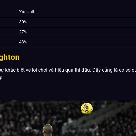
Xác suất
30%
27%
43%
ghton
sự khác biệt về lối chơi và hiệu quả thi đấu. Đây cũng là cơ sở 
p.