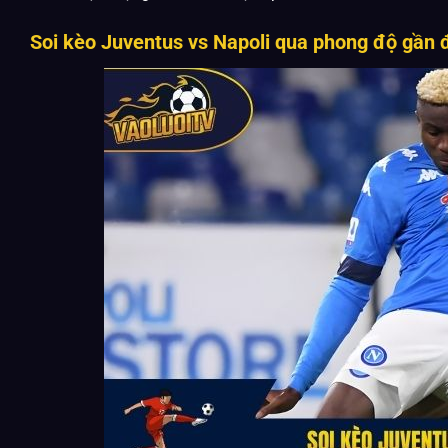
Soi kèo Juventus vs Napoli qua phong độ gần 