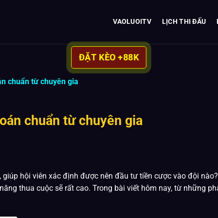
VAOLUOITV
LỊCH THI ĐẤU
ĐẶT KÈO +88K
án chuẩn từ chuyên gia
đoán chuẩn từ chuyên gia
, giúp hội viên xác định được nên đầu tư tiền cược vào đội nào
 năng thua cuộc sẽ rất cao. Trong bài viết hôm nay, từ những ph