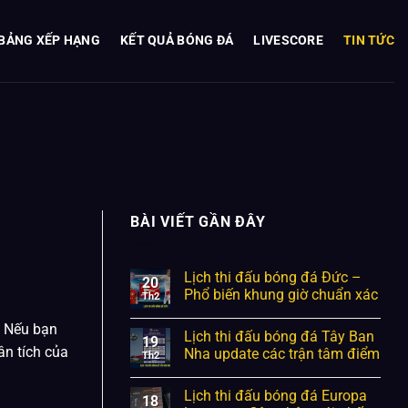
BẢNG XẾP HẠNG
KẾT QUẢ BÓNG ĐÁ
LIVESCORE
TIN TỨC
BÀI VIẾT GẦN ĐÂY
Lịch thi đấu bóng đá Đức –
20
Phổ biến khung giờ chuẩn xác
Th2
? Nếu bạn
Lịch thi đấu bóng đá Tây Ban
19
ân tích của
Nha update các trận tâm điểm
Th2
Lịch thi đấu bóng đá Europa
18