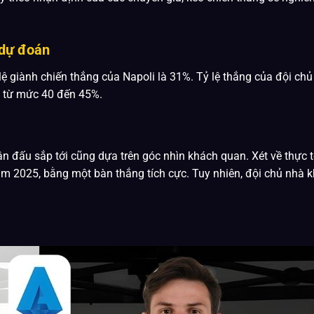
 dự đoán
lệ giành chiến thắng của Napoli là 31%. Tỷ lệ thắng của đội chủ 
g từ mức 40 đến 45%.
n đấu sắp tới cũng dựa trên góc nhìn khách quan. Xét về thực t
ăm 2025, bằng một bàn thắng tích cực. Tuy nhiên, đội chủ nhà 