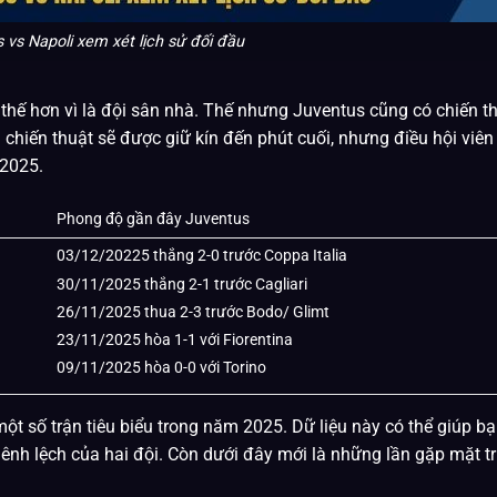
 vs Napoli xem xét lịch sử đối đầu
ợi thế hơn vì là đội sân nhà. Thế nhưng Juventus cũng có chiến t
 chiến thuật sẽ được giữ kín đến phút cuối, nhưng điều hội viên
 2025.
Phong độ gần đây Juventus
03/12/20225 thắng 2-0 trước Coppa Italia
30/11/2025 thắng 2-1 trước Cagliari
26/11/2025 thua 2-3 trước Bodo/ Glimt
23/11/2025 hòa 1-1 với Fiorentina
09/11/2025 hòa 0-0 với Torino
một số trận tiêu biểu trong năm 2025. Dữ liệu này có thể giúp b
h lệch của hai đội. Còn dưới đây mới là những lần gặp mặt tr