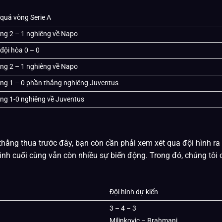
 quả vòng Serie A
ng 2 – 1 nghiêng về Napo
 đội hòa 0 – 0
ng 2 – 1 nghiêng về Napo
ng 1 – 0 phần thắng nghiêng Juventus
ng 1-0 nghiêng về Juventus
hắng thua trước đây, bạn còn cần phải xem xét qua đội hình ra 
nh cuối cùng vẫn còn nhiều sự biến động. Trong đó, chúng tôi 
Đội hình dự kiến
3 – 4 – 3
Milinkovic – Rrahmani