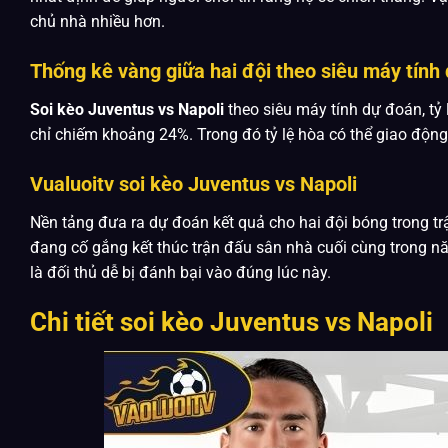
chủ nhà nhiều hơn.
Thống kê vàng giữa hai đội theo siêu máy tính
Soi kèo Juventus vs Napoli
theo siêu máy tính dự đoán, tỷ 
chỉ chiếm khoảng 24%. Trong đó tỷ lệ hòa có thể giao độn
Vualuoitv soi kèo Juventus vs Napoli
Nền tảng đưa ra dự đoán kết quả cho hai đội bóng trong trậ
đang cố gắng kết thúc trận đấu sân nhà cuối cùng trong n
là đối thủ dễ bị đánh bại vào đúng lúc này.
Chi tiết soi kèo Juventus vs Napoli