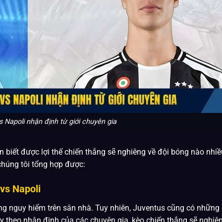
s Napoli nhận định từ giới chuyên gia
 biết được lợi thế chiến thắng sẽ nghiêng về đội bóng nào nhi
chúng tôi tổng hợp được:
vs Napoli
ng nguy hiểm trên sân nhà. Tuy nhiên, Juventus cũng có những 
ậy theo nhận định của các chuyên gia, kèo chiến thắng sẽ nghiê