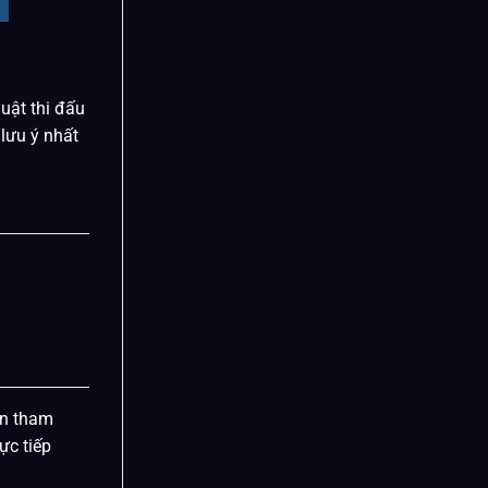
huật thi đấu
 lưu ý nhất
ạn tham
ực tiếp