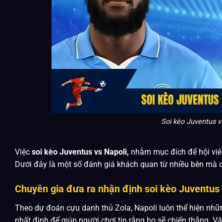
Soi kèo Juventus v
Việc
soi kèo Juventus vs Napoli,
nhằm mục đích để hội viên
Dưới đây là một số đánh giá khách quan từ nhiều bên mà 
Chuyên gia đưa ra nhận định soi kèo Juventus 
Theo dự đoán cựu danh thủ Zola, Napoli luôn thể hiện nhữ
nhất định để giúp người chơi tin rằng họ sẽ chiến thắng. V