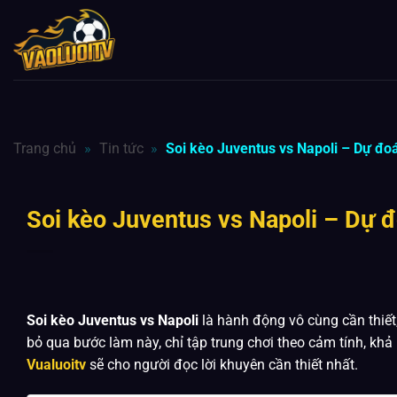
Bỏ
qua
nội
dung
Trang chủ
»
Tin tức
»
Soi kèo Juventus vs Napoli – Dự đo
Soi kèo Juventus vs Napoli – Dự 
Soi kèo Juventus vs Napoli
là hành động vô cùng cần thiết
bỏ qua bước làm này, chỉ tập trung chơi theo cảm tính, khả
Vualuoitv
sẽ cho người đọc lời khuyên cần thiết nhất.