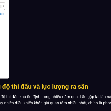
sân
độ thi đấu và lực lượng ra sân
 độ thi đấu khá ổn định trong nhiều năm qua. Lần gặp lại lần nà
uy nhiên điều khiến khán giả quan tâm nhiều nhất, chính là pho