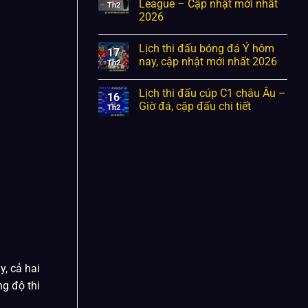
League – Cập nhật mới nhất
Th2
2026
Lịch thi đấu bóng đá Ý hôm
17
nay, cập nhật mới nhất 2026
Th2
Lịch thi đấu cúp C1 châu Âu –
16
Giờ đá, cặp đấu chi tiết
Th2
y, cả hai
ng độ thi