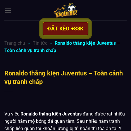
Bỏ
qua
nội
dung
ĐẶT KÈO +88K
Trang chủ
»
Tin tức
»
Ronaldo thắng kiện Juventus –
Toàn cảnh vụ tranh chấp
Ronaldo thắng kiện Juventus – Toàn cảnh
vụ tranh chấp
Vụ việc
Ronaldo thắng kiện Juventus
đang được rất nhiều
người hâm mộ bóng đá quan tâm. Sau nhiều năm tranh
chấp liên quan tới khoản lương bị trì hoãn thì tòa án tại Ý