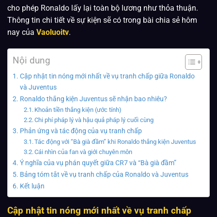
cho phép Ronaldo lấy lại toàn bộ lương như thỏa thuận.
Thông tin chi tiết về sự kiện sẽ có trong bài chia sẻ hôm
nay của
Vaoluoitv
.
Nội dung
Cập nhật tin nóng mới nhất về vụ tranh chấp giữa Ronaldo
và Juventus
Ronaldo thắng kiện Juventus sẽ nhận bao nhiêu?
Khoản tiền thắng kiện (ước tính)
Chi phí pháp lý và hậu quả pháp lý cuối cùng
Phản ứng và tác động của vụ tranh chấp
Tác động với “Bà già đầm” khi Ronaldo thắng kiện Juventus
Cái nhìn của fan và giới chuyên môn
Ý nghĩa của vụ phán quyết giữa CR7 và “Bà già đầm”
Bảng tóm tắt về vụ tranh chấp của Ronaldo và Juventus
Kết luận
Cập nhật tin nóng mới nhất về vụ tranh chấp