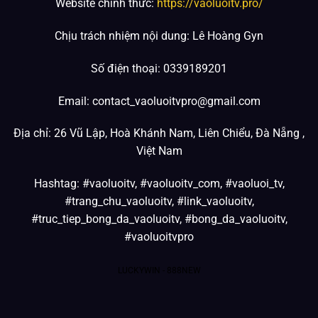
Website chính thức:
https://vaoluoitv.pro/
Chịu trách nhiệm nội dung: Lê Hoàng Gyn
Số điện thoại: 0339189201
Email:
contact_vaoluoitvpro@gmail.com
Địa chỉ: 26 Vũ Lập, Hoà Khánh Nam, Liên Chiểu, Đà Nẵng ,
Việt Nam
Hashtag: #vaoluoitv, #vaoluoitv_com, #vaoluoi_tv,
#trang_chu_vaoluoitv, #link_vaoluoitv,
#truc_tiep_bong_da_vaoluoitv, #bong_da_vaoluoitv,
#vaoluoitvpro
LUCKYWIN
-
888NEW