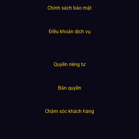
Chính sách bảo mật
Điều khoản dịch vụ
Quyền riêng tư
Bản quyền
Chăm sóc khách hàng