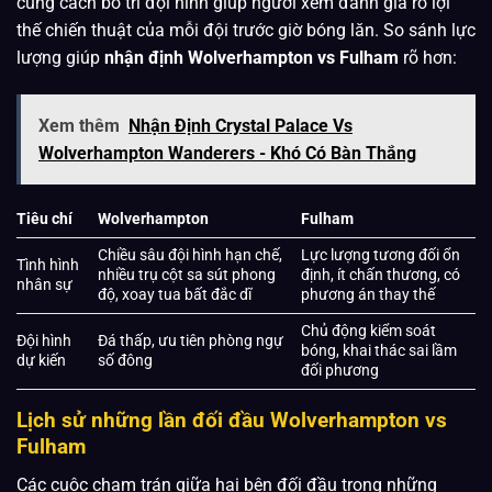
cùng cách bố trí đội hình giúp người xem đánh giá rõ lợi
thế chiến thuật của mỗi đội trước giờ bóng lăn. So sánh lực
lượng giúp
nhận định Wolverhampton vs Fulham
rõ hơn:
Xem thêm
Nhận Định Crystal Palace Vs
Wolverhampton Wanderers - Khó Có Bàn Thắng
Tiêu chí
Wolverhampton
Fulham
Chiều sâu đội hình hạn chế,
Lực lượng tương đối ổn
Tình hình
nhiều trụ cột sa sút phong
định, ít chấn thương, có
nhân sự
độ, xoay tua bất đắc dĩ
phương án thay thế
Chủ động kiểm soát
Đội hình
Đá thấp, ưu tiên phòng ngự
bóng, khai thác sai lầm
dự kiến
số đông
đối phương
Lịch sử những lần đối đầu Wolverhampton vs
Fulham
Các cuộc chạm trán giữa hai bên đối đầu trong những