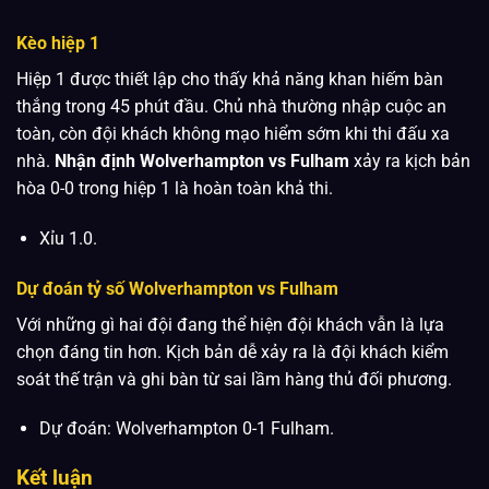
Kèo hiệp 1
Hiệp 1 được thiết lập cho thấy khả năng khan hiếm bàn
thắng trong 45 phút đầu. Chủ nhà thường nhập cuộc an
toàn, còn đội khách không mạo hiểm sớm khi thi đấu xa
nhà.
Nhận định Wolverhampton vs Fulham
xảy ra kịch bản
hòa 0-0 trong hiệp 1 là hoàn toàn khả thi.
Xỉu 1.0.
Dự đoán tỷ số Wolverhampton vs Fulham
Với những gì hai đội đang thể hiện đội khách vẫn là lựa
chọn đáng tin hơn. Kịch bản dễ xảy ra là đội khách kiểm
soát thế trận và ghi bàn từ sai lầm hàng thủ đối phương.
Dự đoán: Wolverhampton 0-1 Fulham.
Kết luận