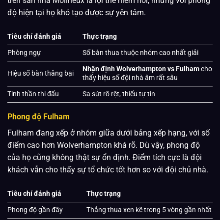
trên sân nhà Molineux là lợi thế hiếm hoi, nhưng với phong
độ hiện tại họ khó tạo được sự yên tâm.
Tiêu chí đánh giá
Thực trạng
Phòng ngự
Số bàn thua thuộc nhóm cao nhất giải
Nhận định Wolverhampton vs Fulham
cho
Hiệu số bàn thắng bại
thấy hiệu số đội nhà âm rất sâu
Tinh thần thi đấu
Sa sút rõ rệt, thiếu tự tin
Phong độ Fulham
Fulham đang xếp ở nhóm giữa dưới bảng xếp hạng, với số
điểm cao hơn Wolverhampton khá rõ. Dù vậy, phong độ
của họ cũng không thật sự ổn định. Điểm tích cực là đội
khách vẫn cho thấy sự tổ chức tốt hơn so với đội chủ nhà.
Tiêu chí đánh giá
Thực trạng
Phong độ gần đây
Thắng thua xen kẽ trong 5 vòng gần nhất