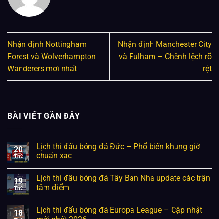
Nhận định Nottingham
Nhận định Manchester City
Forest và Wolverhampton
và Fulham – Chênh lệch rõ
Wanderers mới nhất
rệt
BÀI VIẾT GẦN ĐÂY
Lịch thi đấu bóng đá Đức – Phổ biến khung giờ
20
chuẩn xác
Th2
Lịch thi đấu bóng đá Tây Ban Nha update các trận
19
tâm điểm
Th2
Lịch thi đấu bóng đá Europa League – Cập nhật
18