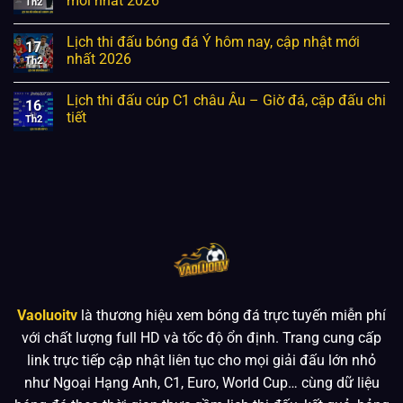
mới nhất 2026
Th2
Lịch thi đấu bóng đá Ý hôm nay, cập nhật mới
17
nhất 2026
Th2
Lịch thi đấu cúp C1 châu Âu – Giờ đá, cặp đấu chi
16
tiết
Th2
Vaoluoitv
là thương hiệu xem bóng đá trực tuyến miễn phí
với chất lượng full HD và tốc độ ổn định. Trang cung cấp
link trực tiếp cập nhật liên tục cho mọi giải đấu lớn nhỏ
như Ngoại Hạng Anh, C1, Euro, World Cup… cùng dữ liệu