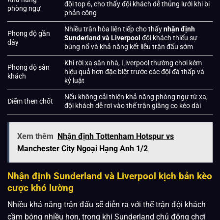
đội top 6, cho thấy đội khách dễ thủng lưới khi bị
phòng ngự
phản công
Nhiều trận hòa liên tiếp cho thấy
nhận định
Phong độ gần
Sunderland và Liverpool
đội khách thiếu sự
đây
bùng nổ và khả năng kết liễu trận đấu sớm
Khi rời xa sân nhà, Liverpool thường chơi kém
Phong độ sân
hiệu quả hơn đặc biệt trước các đội đá thấp và
khách
kỷ luật
Nếu không cải thiện khả năng phòng ngự từ xa,
Điểm then chốt
đội khách dễ rơi vào thế trận giằng co kéo dài
Xem thêm
Nhận định Tottenham Hotspur vs
Manchester City Ngoại Hạng Anh 1/2
Nhận định Sunderland và Liverpool kịch bản kèo
cược khó lường
Nhiều khả năng trận đấu sẽ diễn ra với thế trận đội khách
cầm bóng nhiều hơn, trong khi Sunderland chủ động chơi