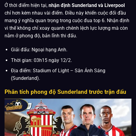
Ở thời điểm hiện tại,
nhận định Sunderland và Liverpool
chỉ hơn kém nhau vài điểm. Điều này khiến cuộc đối đầu
mang ý nghĩa quan trọng trong cuộc đua top 6. Nhận định
vì thế không chỉ xoay quanh chênh lệch lực lượng mà còn
nằm ở phong độ, bản lĩnh thi đấu.
Giải đấu: Ngoại hạng Anh.
Thời gian: 03h15 ngày 12/2.
Địa điểm: Stadium of Light – Sân Ánh Sáng
(Sunderland).
Phân tích phong độ Sunderland trước trận đấu