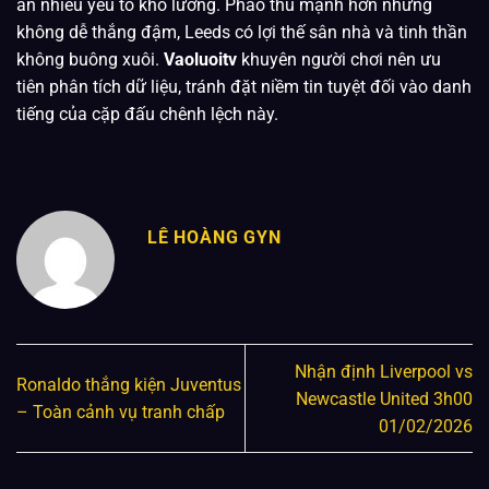
ẩn nhiều yếu tố khó lường. Pháo thủ mạnh hơn nhưng
không dễ thắng đậm, Leeds có lợi thế sân nhà và tinh thần
không buông xuôi.
Vaoluoitv
khuyên người chơi nên ưu
tiên phân tích dữ liệu, tránh đặt niềm tin tuyệt đối vào danh
tiếng của cặp đấu chênh lệch này.
LÊ HOÀNG GYN
Nhận định Liverpool vs
Ronaldo thắng kiện Juventus
Newcastle United 3h00
– Toàn cảnh vụ tranh chấp
01/02/2026