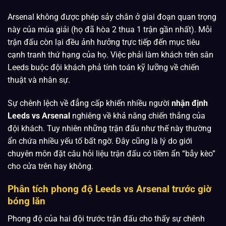
Arsenal không được phép sảy chân ở giai đoạn quan trọng
này của mùa giải (họ đã hòa 2 thua 1 trận gần nhất). Mỗi
trận đấu còn lại đều ảnh hưởng trực tiếp đến mục tiêu
cạnh tranh thứ hạng của họ. Việc phải làm khách trên sân
Leeds buộc đội khách phả tính toán kỹ lưỡng về chiến
thuật và nhân sự.
Sự chênh lệch về đẳng cấp khiến nhiều người
nhận định
Leeds vs Arsenal
nghiêng về khả năng chiến thắng của
đội khách. Tuy nhiên những trận đấu như thế này thường
ẩn chứa nhiều yếu tố bất ngờ. Đây cũng là lý do giới
chuyên môn đặt câu hỏi liệu trận đấu có tiềm ẩn “bẫy kèo”
cho cửa trên hay không.
Phân tích phong độ Leeds vs Arsenal trước giờ
bóng lăn
Phong độ của hai đội trước trận đấu cho thấy sự chênh