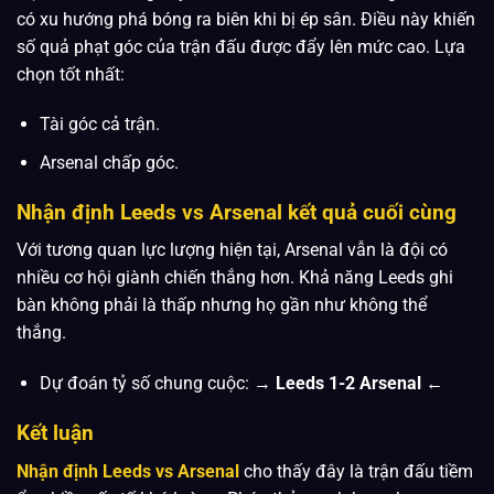
có xu hướng phá bóng ra biên khi bị ép sân. Điều này khiến
số quả phạt góc của trận đấu được đẩy lên mức cao. Lựa
chọn tốt nhất:
Tài góc cả trận.
Arsenal chấp góc.
Nhận định Leeds vs Arsenal kết quả cuối cùng
Với tương quan lực lượng hiện tại, Arsenal vẫn là đội có
nhiều cơ hội giành chiến thắng hơn. Khả năng Leeds ghi
bàn không phải là thấp nhưng họ gần như không thể
thắng.
Dự đoán tỷ số chung cuộc: →
Leeds 1-2 Arsenal
←
Kết luận
Nhận định Leeds vs Arsenal
cho thấy đây là trận đấu tiềm