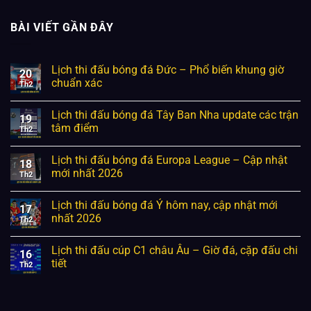
BÀI VIẾT GẦN ĐÂY
Lịch thi đấu bóng đá Đức – Phổ biến khung giờ
20
chuẩn xác
Th2
Lịch thi đấu bóng đá Tây Ban Nha update các trận
19
tâm điểm
Th2
Lịch thi đấu bóng đá Europa League – Cập nhật
18
mới nhất 2026
Th2
Lịch thi đấu bóng đá Ý hôm nay, cập nhật mới
17
nhất 2026
Th2
Lịch thi đấu cúp C1 châu Âu – Giờ đá, cặp đấu chi
16
tiết
Th2