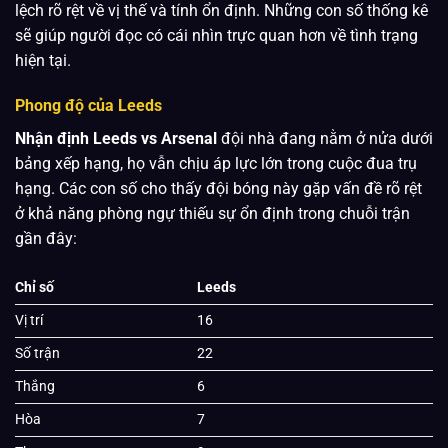
lệch rõ rệt về vị thế và tính ổn định. Những con số thống kê
sẽ giúp người đọc có cái nhìn trực quan hơn về tình trạng
hiện tại.
Phong độ của Leeds
Nhận định Leeds vs Arsenal
đội nhà đang nằm ở nửa dưới
bảng xếp hạng, họ vẫn chịu áp lực lớn trong cuộc đua trụ
hạng. Các con số cho thấy đội bóng này gặp vấn đề rõ rệt
ở khả năng phòng ngự thiếu sự ổn định trong chuỗi trận
gần đây:
Chỉ số
Leeds
Vị trí
16
Số trận
22
Thắng
6
Hòa
7