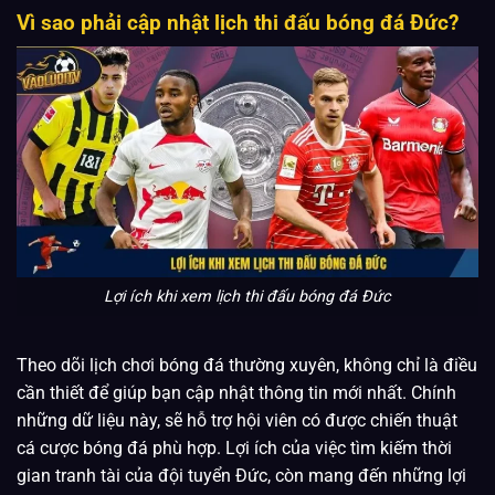
Vì sao phải cập nhật lịch thi đấu bóng đá Đức?
Lợi ích khi xem lịch thi đấu bóng đá Đức
Theo dõi lịch chơi bóng đá thường xuyên, không chỉ là điều
cần thiết để giúp bạn cập nhật thông tin mới nhất. Chính
những dữ liệu này, sẽ hỗ trợ hội viên có được chiến thuật
cá cược bóng đá phù hợp. Lợi ích của việc tìm kiếm thời
gian tranh tài của đội tuyển Đức, còn mang đến những lợi