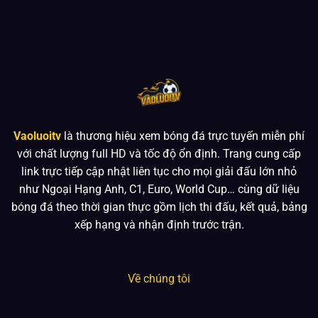
Vaoluoitv
là thương hiệu xem bóng đá trực tuyến miễn phí
với chất lượng full HD và tốc độ ổn định. Trang cung cấp
link trực tiếp cập nhật liên tục cho mọi giải đấu lớn nhỏ
như Ngoại Hạng Anh, C1, Euro, World Cup… cùng dữ liệu
bóng đá theo thời gian thực gồm lịch thi đấu, kết quả, bảng
xếp hạng và nhận định trước trận.
Về chúng tôi