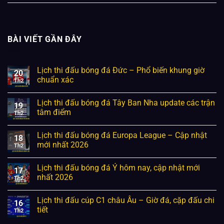
BÀI VIẾT GẦN ĐÂY
Lịch thi đấu bóng đá Đức – Phổ biến khung giờ
20
chuẩn xác
Th2
Lịch thi đấu bóng đá Tây Ban Nha update các trận
19
tâm điểm
Th2
Lịch thi đấu bóng đá Europa League – Cập nhật
18
mới nhất 2026
Th2
Lịch thi đấu bóng đá Ý hôm nay, cập nhật mới
17
nhất 2026
Th2
Lịch thi đấu cúp C1 châu Âu – Giờ đá, cặp đấu chi
16
tiết
Th2