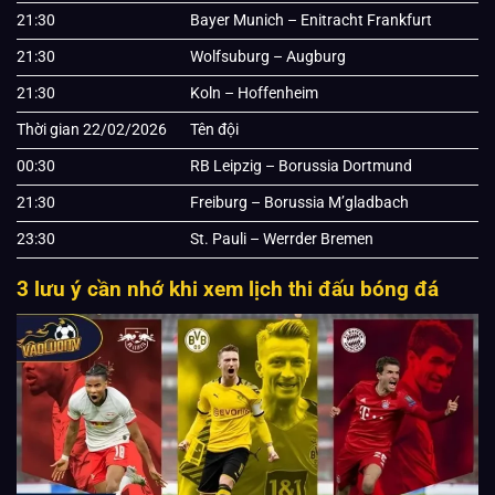
21:30
Bayer Munich – Enitracht Frankfurt
21:30
Wolfsuburg – Augburg
21:30
Koln – Hoffenheim
Thời gian 22/02/2026
Tên đội
00:30
RB Leipzig – Borussia Dortmund
21:30
Freiburg – Borussia M’gladbach
23:30
St. Pauli – Werrder Bremen
3 lưu ý cần nhớ khi xem lịch thi đấu bóng đá