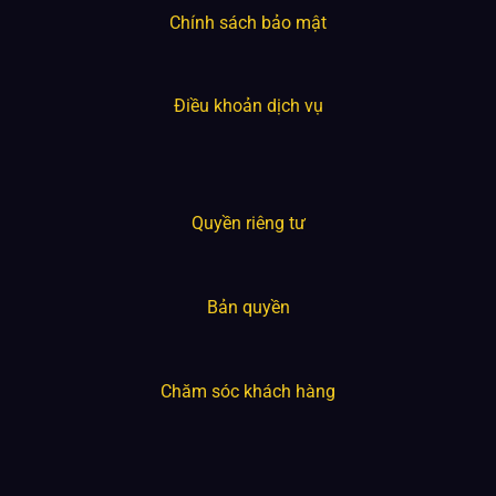
Chính sách bảo mật
Điều khoản dịch vụ
Quyền riêng tư
Bản quyền
Chăm sóc khách hàng