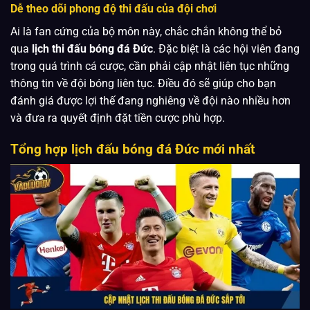
Dễ theo dõi phong độ thi đấu của đội chơi
Ai là fan cứng của bộ môn này, chắc chắn không thể bỏ
qua
lịch thi đấu bóng đá Đức
. Đặc biệt là các hội viên đang
trong quá trình cá cược, cần phải cập nhật liên tục những
thông tin về đội bóng liên tục. Điều đó sẽ giúp cho bạn
đánh giá được lợi thế đang nghiêng về đội nào nhiều hơn
và đưa ra quyết định đặt tiền cược phù hợp.
Tổng hợp lịch đấu bóng đá Đức mới nhất