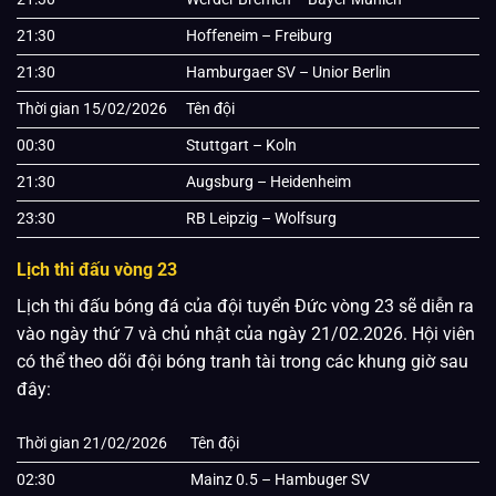
21:30
Hoffeneim – Freiburg
21:30
Hamburgaer SV – Unior Berlin
Thời gian 15/02/2026
Tên đội
00:30
Stuttgart – Koln
21:30
Augsburg – Heidenheim
23:30
RB Leipzig – Wolfsurg
Lịch thi đấu vòng 23
Lịch thi đấu bóng đá của đội tuyển Đức vòng 23 sẽ diễn ra
vào ngày thứ 7 và chủ nhật của ngày 21/02.2026. Hội viên
có thể theo dõi đội bóng tranh tài trong các khung giờ sau
đây:
Thời gian 21/02/2026
Tên đội
02:30
Mainz 0.5 – Hambuger SV