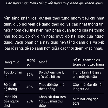
Các hạng mục trong bảng xếp hạng giúp đánh giá khách quan
Nền tảng phân loại dữ liệu theo từng nhóm tiêu chí nhất
định, giúp hội viên dễ dàng theo dõi và cập nhật thông tin.
Mỗi nhóm đều thể hiện một phần quan trọng của hệ thống
như tốc độ, độ ổn định hoặc mức độ hài lòng của người
dùng. Cách phân chia này giúp nền tảng đánh giá và xếp
loại rõ ràng, dễ so sánh hơn giữa các thời điểm khác nhau.
Trọng
Số liệu tham chiếu
Hạng mục
Mô tả
số
trong bảng xếp hạng
Tốc độ phản
Đo thời gian xử lý
Trung bỉnh 1.8 giây
35%
hồi
yêu cầu hỗ trợ
cho mỗi yêu cầu
Độ ổn định
Theo dõi cập nhật
Cập nhật đạt độ hài
40%
hệ thống
theo tháng
lòng 99.2%
Phản hồi
Khảo sát dựa trên
Mức hài lòng đạt
của người
25%
10.000 mẫu thu
92%
chơi
thập