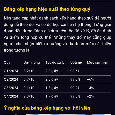
Bảng xếp hạng hiệu suất theo từng quý
Nền tảng cập nhật danh sách xếp hạng theo quý để người
dùng dễ theo dõi và có dữ liệu cải tiến hệ thống. Từng giai
đoạn đều được đánh giá dựa trên tốc độ xử lý, độ ổn định
và điểm tổng hợp cụ thể. Những thay đổi này cũng giúp
người chơi nhận biết xu hướng và dự đoán mức cải thiện
trong tương lai.
Quý
Điểm tổng
Tốc độ xử lý
Uptime
Mức cải thiện
Q1/2024
8.2/10
2.3 giây
98.6%
–
Q2/2024
8.7/10
2.0 giây
99.0%
+6%
Q3/2024
9.1/10
1.8 giây
99.2%
+4%
Q4/2024
9.3/10
1.7 giây
99.3%
+2%
Ý nghĩa của bảng xếp hạng với hội viên