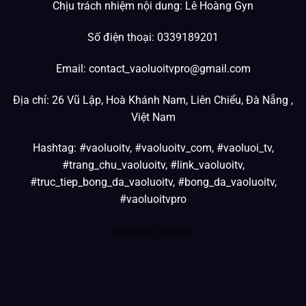
Chịu trách nhiệm nội dung: Lê Hoàng Gyn
Số điện thoại: 0339189201
Email:
contact_vaoluoitvpro@gmail.com
Địa chỉ: 26 Vũ Lập, Hoà Khánh Nam, Liên Chiểu, Đà Nẵng ,
Việt Nam
Hashtag: #vaoluoitv, #vaoluoitv_com, #vaoluoi_tv,
#trang_chu_vaoluoitv, #link_vaoluoitv,
#truc_tiep_bong_da_vaoluoitv, #bong_da_vaoluoitv,
#vaoluoitvpro
LUCKYWIN
-
888NEW